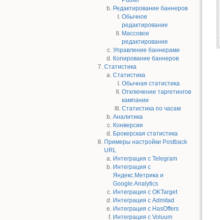
Publer
Редактирование баннеров
Обычное
редактирование
Массовое
редактирование
Управление баннерами
Копирование баннеров
Статистика
Статистика
Обычная статистика
Отключение таргетингов
кампании
Статистика по часам
Аналитика
Конверсии
Брокерская статистика
Примеры настройки Postback
URL
Интеграция с Telegram
Интеграция с
Яндекс.Метрика и
Google.Analytics
Интеграция с OKTarget
Интеграция с Admitad
Интеграция с HasOffers
Интеграция с Voluum