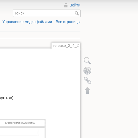
Войти
Управление медиафайлами
Все страницы
release_2_4_2
аунтов)