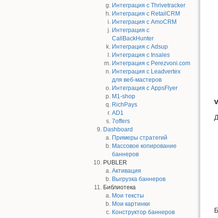
Интеграция с Thrivetracker
Интеграция с RetailCRM
Интеграция с AmoCRM
Интеграция с
CallBackHunter
Интеграция с Adsup
Интеграция с Insales
Интеграция с Perezvoni.com
Интеграция с Leadvertex
для веб-мастеров
Интеграция с AppsFlyer
M1-shop
v
RichPays
AD1
Д
7offers
Dashboard
Примеры стратегий
Массовое копирование
баннеров
PUBLER
Активация
Выгрузка баннеров
Библиотека
Мои тексты
Мои картинки
Б
Конструктор баннеров