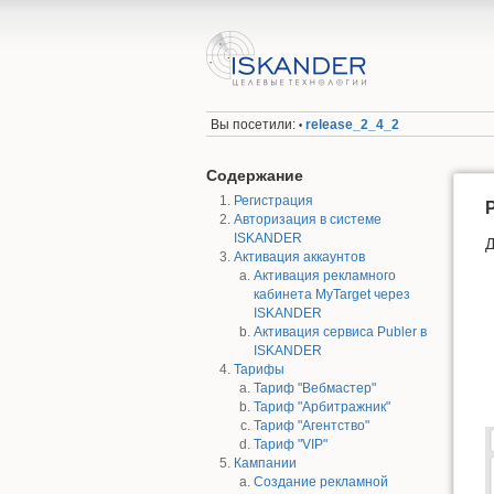
Вы посетили:
release_2_4_2
•
Содержание
Регистрация
Р
Авторизация в системе
ISKANDER
Д
Активация аккаунтов
Активация рекламного
кабинета MyTarget через
ISKANDER
Активация сервиса Publer в
ISKANDER
Тарифы
Тариф "Вебмастер"
Тариф "Арбитражник"
Тариф "Агентство"
Тариф "VIP"
Кампании
Создание рекламной