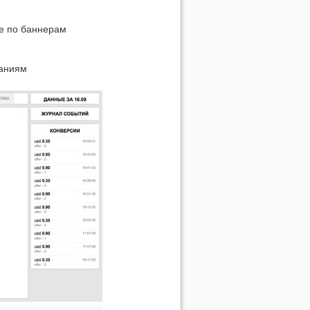
ке по баннерам
паниям