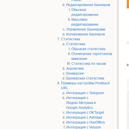
Publer
Редактирование баннеров
Обычное
редактирование
Массовое
редактирование
Управление баннерами
Копирование баннеров
Статистика
Статистика
Обычная статистика
Отключение таргетингов
кампании
Статистика по часам
Н
Аналитика
Конверсии
Брокерская статистика
Примеры настройки Postback
URL
Интеграция с Telegram
Интеграция с
Яндекс.Метрика и
Google.Analytics
Интеграция с OKTarget
Интеграция с Admitad
Интеграция с HasOffers
Интеграция с Voluum