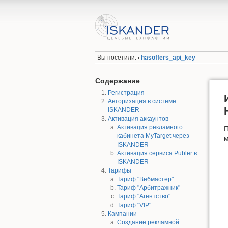
Вы посетили:
hasoffers_api_key
•
Содержание
Регистрация
Авторизация в системе
ISKANDER
Активация аккаунтов
Активация рекламного
П
кабинета MyTarget через
м
ISKANDER
Активация сервиса Publer в
ISKANDER
Тарифы
Тариф "Вебмастер"
Тариф "Арбитражник"
Тариф "Агентство"
Тариф "VIP"
Кампании
Создание рекламной