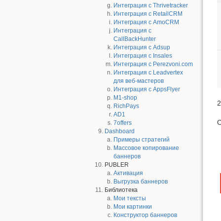
Интеграция с Thrivetracker
Интеграция с RetailCRM
Интеграция с AmoCRM
Интеграция с
CallBackHunter
Интеграция с Adsup
Интеграция с Insales
Интеграция с Perezvoni.com
Интеграция с Leadvertex
для веб-мастеров
Интеграция с AppsFlyer
M1-shop
2
RichPays
AD1
С
7offers
Dashboard
Примеры стратегий
Массовое копирование
баннеров
PUBLER
Активация
Выгрузка баннеров
Библиотека
Мои тексты
Мои картинки
Конструктор баннеров